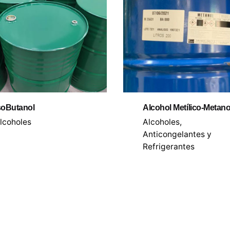
soButanol
Alcohol Metílico-Metano
lcoholes
Alcoholes
Anticongelantes y
Refrigerantes