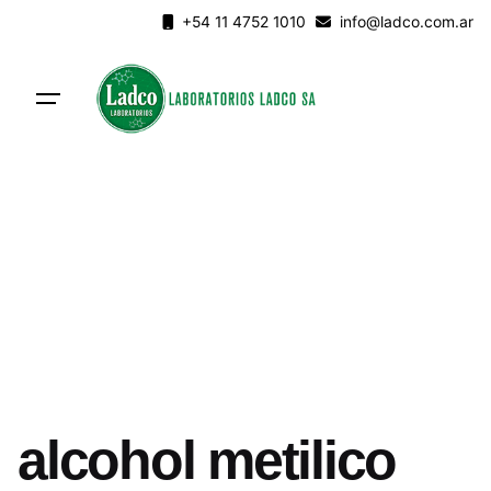
Skip
+54 11 4752 1010
info@ladco.com.ar
to
content
alcohol metilico