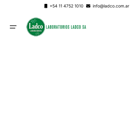
Skip
+54 11 4752 1010
info@ladco.com.ar
to
content