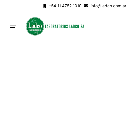
Skip
+54 11 4752 1010
info@ladco.com.ar
to
content