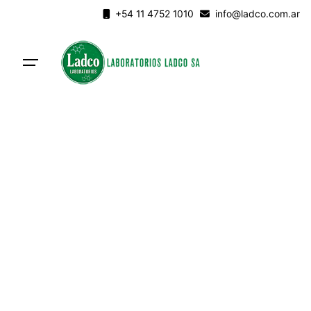
Skip
+54 11 4752 1010
info@ladco.com.ar
to
content