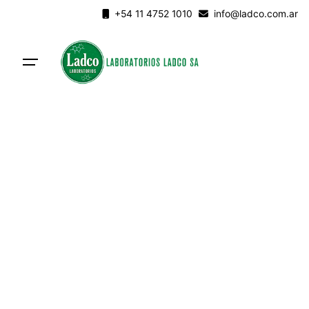
Skip
+54 11 4752 1010
info@ladco.com.ar
to
content