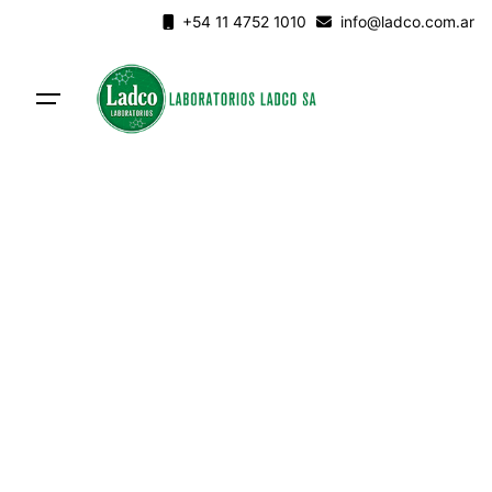
Skip
+54 11 4752 1010
info@ladco.com.ar
to
content