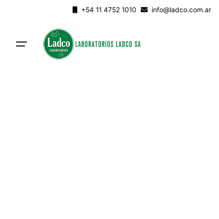
Skip
+54 11 4752 1010
info@ladco.com.ar
to
content