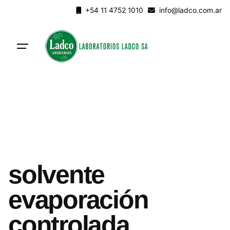
Skip
+54 11 4752 1010
info@ladco.com.ar
to
content
solvente
evaporación
controlada