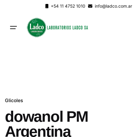
Skip
+54 11 4752 1010
info@ladco.com.ar
to
content
Glicoles
dowanol PM
Argentina