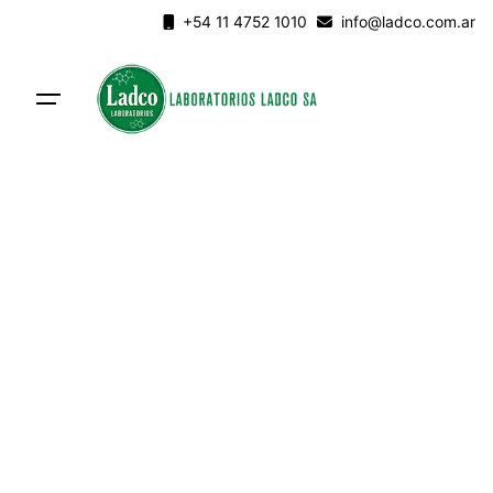
Skip
+54 11 4752 1010
info@ladco.com.ar
to
content