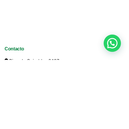
Contacto
Ricardo Guiraldes 2487
San Martín (1650)
Argentina
+54 11 4752 1010
info@ladco.com.ar