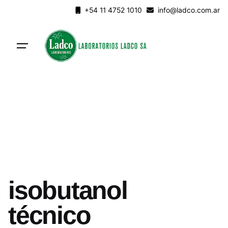
Skip
+54 11 4752 1010
info@ladco.com.ar
to
content
isobutanol
técnico