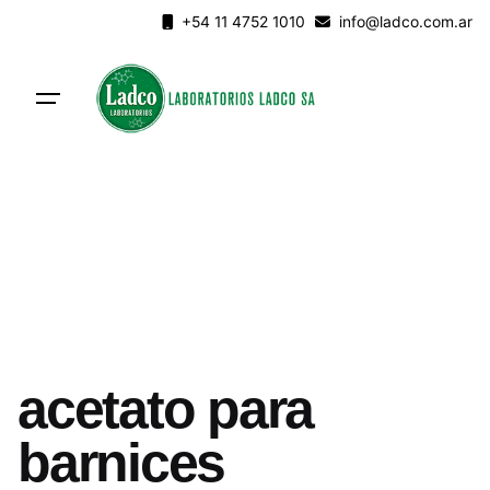
Skip
+54 11 4752 1010
info@ladco.com.ar
to
content
acetato para
barnices