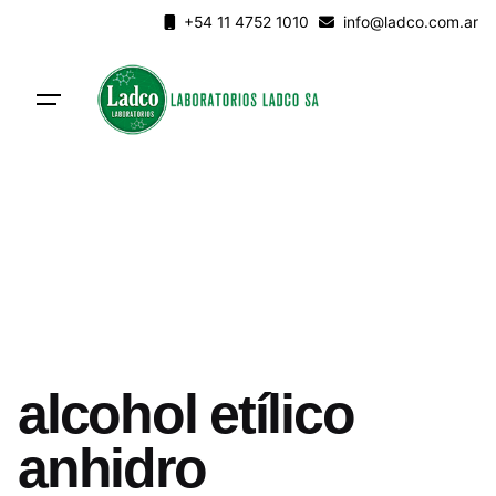
Skip
+54 11 4752 1010
info@ladco.com.ar
to
content
alcohol etílico
anhidro