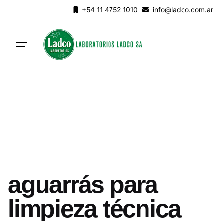
Skip
+54 11 4752 1010
info@ladco.com.ar
to
content
aguarrás para
limpieza técnica