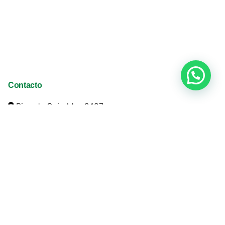
Contacto
Ricardo Guiraldes 2487
San Martín (1650)
Argentina
+54 11 4752 1010
info@ladco.com.ar