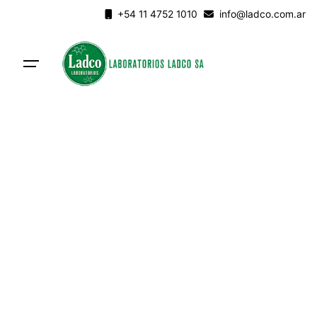
Skip
+54 11 4752 1010
info@ladco.com.ar
to
content