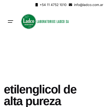
Skip
+54 11 4752 1010
info@ladco.com.ar
to
content
etilenglicol de
alta pureza