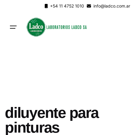
Skip
+54 11 4752 1010
info@ladco.com.ar
to
content
diluyente para
pinturas