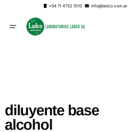
Skip
+54 11 4752 1010
info@ladco.com.ar
to
content
diluyente base
alcohol