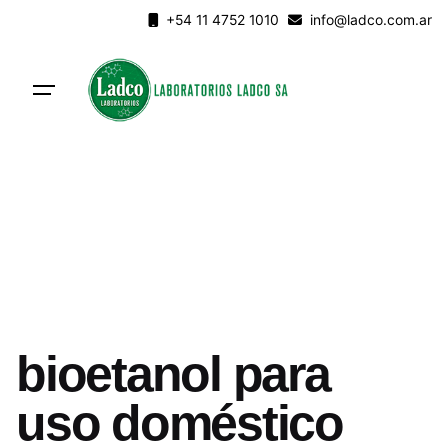
Skip
+54 11 4752 1010
info@ladco.com.ar
to
content
bioetanol para
uso doméstico