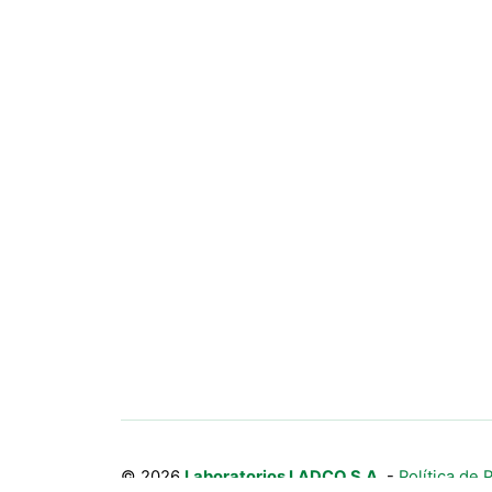
© 2026
Laboratorios LADCO S.A.
-
Política de 