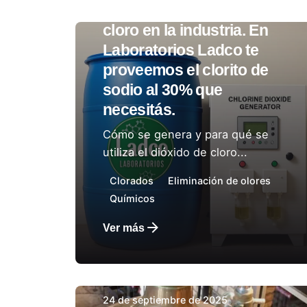
qué se utiliza el dióxido de
cloro en la industria. En
Laboratorios Ladco te
Autor:
Laboratorios Ladco
proveemos el clorito de
sodio al 30% que
necesitás.
Cómo se genera y para qué se
utiliza el dióxido de cloro...
Clorados
Eliminación de olores
Químicos
Ver más
24 de septiembre de 2025