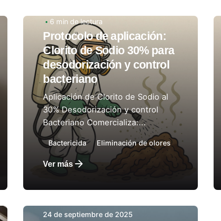
24 de septiembre de 2025
6 min de lectura
Protocolo de aplicación:
Autor:
Laboratorios Ladco
Clorito de Sodio 30% para
desodorización y control
bacteriano
Aplicación de Clorito de Sodio al
30% Desodorización y control
Bacteriano Comercializa:...
Bactericida
Eliminación de olores
Ver más
24 de septiembre de 2025