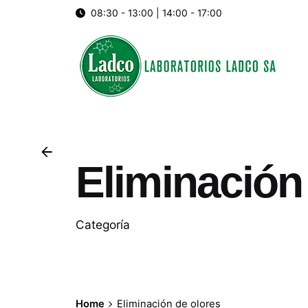
Skip
08:30 - 13:00 | 14:00 - 17:00
to
content
Eliminación
Categoría
10 de noviembre de 2025
9 min de lectura
Cómo se genera y para
Home
Eliminación de olores