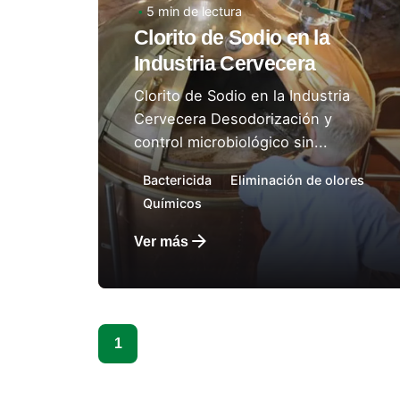
Autor:
5 min de lectura
Laboratorios Ladco
Clorito de Sodio en la
Industria Cervecera
Clorito de Sodio en la Industria
Cervecera Desodorización y
control microbiológico sin...
Bactericida
Eliminación de olores
Químicos
Ver más
1