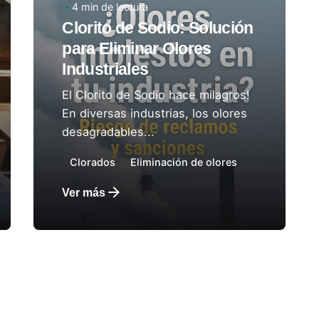
4 min de lectura
Autor:
Laboratorios Ladco
Clorito de Sodio: Solución
para Eliminar Olores
Industriales
El Clorito de Sodio hace milagros!
En diversas industrias, los olores
desagradables...
Clorados
Eliminación de olores
Ver más