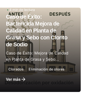
24 de septiembre de 2025
4 min de lectura
Caso de Éxito:
Autor:
Laboratorios Ladco
Bactericida Mejora de
Calidad en Planta de
Grasa y Sebo con Clorito
de Sodio
Caso de Éxito: Mejora de Calidad
en Planta de Grasa y Sebo...
Clorados
Eliminación de olores
Ver más