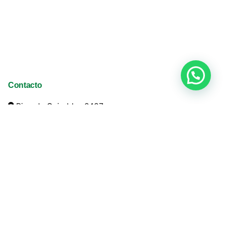
Contacto
Ricardo Guiraldes 2487
San Martín (1650)
Argentina
+54 11 4752 1010
info@ladco.com.ar