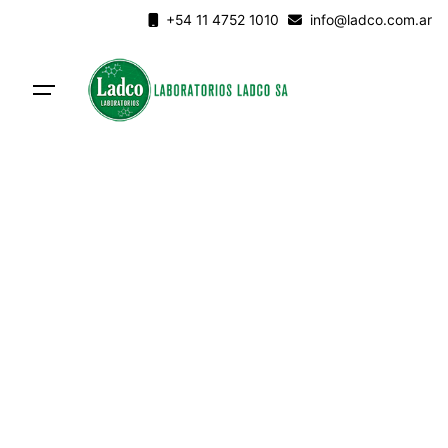
Skip
+54 11 4752 1010
info@ladco.com.ar
to
content